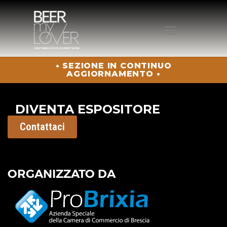
• SEZIONE IN CONTINUO
HOME
AGGIORNAMENTO •
CHI SIAMO
PROGRAMMA
DIVENTA ESPOSITORE
VISITA
Contattaci
ESPONI
PROTAGONISTI
ELENCO ESPOSITORI
ORGANIZZATO DA
NEWS
CONTATTI
ACQUISTA BIGLIETTO