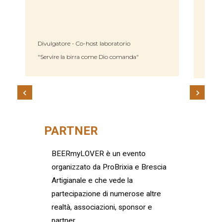
Curatore della guida Birre d'Italia
Condu
Relatore degustazioni
Condu
PARTNER
BEERmyLOVER è un evento
organizzato da ProBrixia e Brescia
Artigianale e che vede la
partecipazione di numerose altre
realtà, associazioni, sponsor e
partner.