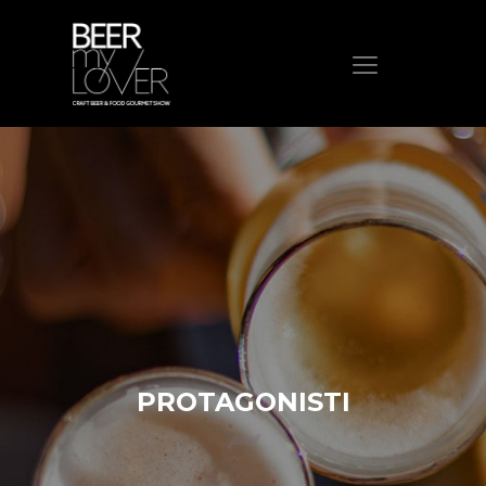
HOME
CHI SIAMO
PROGRAMMA
VISITA
ESPONI
PROTAGONISTI
ELENCO ESPOSITORI
NEWS
PROTAGONISTI
CONTATTI
ACQUISTA BIGLIETTO