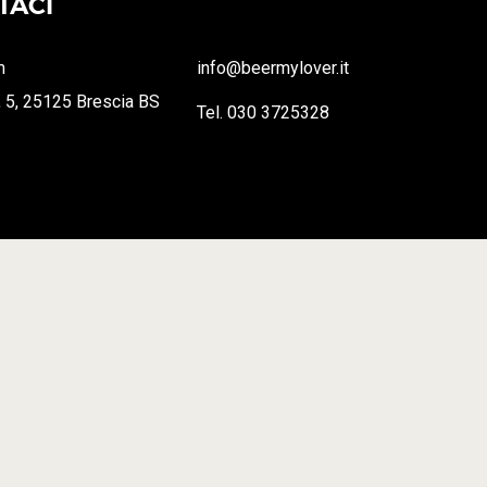
TACI
m
info@beermylover.it
, 5, 25125 Brescia BS
Tel. 030 3725328