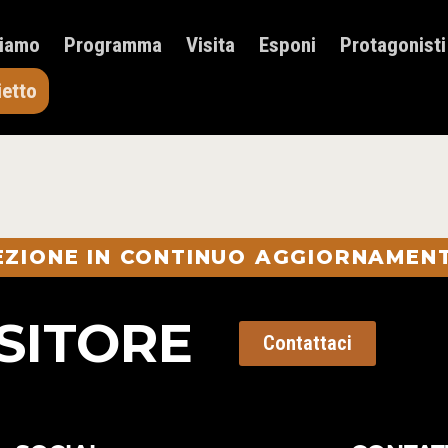
HOME
Siamo
Programma
Visita
Esponi
Protagonisti
CHI SIAMO
PROGRAMMA
ietto
VISITA
ESPONI
PROTAGONISTI
ELENCO ESPOSITORI
NEWS
SEZIONE IN CONTINUO AGGIORNAMENT
CONTATTI
ACQUISTA BIGLIETTO
SITORE
Contattaci