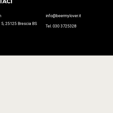
TACI
m
info@beermylover.it
, 5, 25125 Brescia BS
Tel. 030 3725328