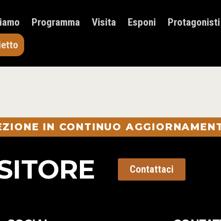
HOME
Siamo
Programma
Visita
Esponi
Protagonisti
CHI SIAMO
PROGRAMMA
ietto
VISITA
ESPONI
PROTAGONISTI
ELENCO ESPOSITORI
NEWS
SEZIONE IN CONTINUO AGGIORNAMENT
CONTATTI
ACQUISTA BIGLIETTO
SITORE
Contattaci