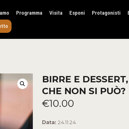
HOME
iamo
Programma
Visita
Esponi
Protagonisti
CHI SIAMO
PROGRAMMA
etto
VISITA
ESPONI
PROTAGONISTI
ELENCO ESPOSITORI
NEWS
CONTATTI
BIRRE E DESSERT,
ACQUISTA BIGLIETTO
CHE NON SI PUÒ?
€
10
.
00
Data:
24.11.24