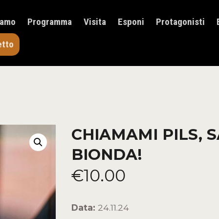
HOME
iamo
Programma
Visita
Esponi
Protagonisti
CHI SIAMO
PROGRAMMA
etto
VISITA
ESPONI
PROTAGONISTI
ELENCO ESPOSITORI
NEWS
CONTATTI
CHIAMAMI PILS, 
ACQUISTA BIGLIETTO
BIONDA!
€
10
.
00
Data:
24.11.24