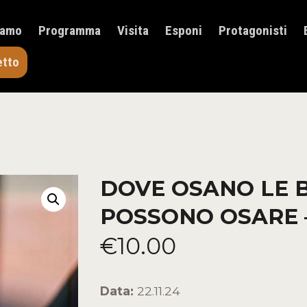
HOME
iamo
Programma
Visita
Esponi
Protagonisti
CHI SIAMO
PROGRAMMA
etto
VISITA
ESPONI
PROTAGONISTI
ELENCO ESPOSITORI
NEWS
CONTATTI
DOVE OSANO LE BI
ACQUISTA BIGLIETTO
POSSONO OSARE – 
€
10
.
00
Data:
22.11.24