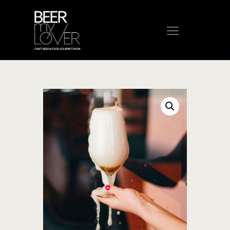
HOME
CHI SIAMO
PROGRAMMA
VISITA
ESPONI
PROTAGONISTI
ELENCO ESPOSITORI
NEWS
CONTATTI
ACQUISTA BIGLIETTO