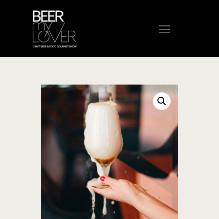
HOME
CHI SIAMO
PROGRAMMA
VISITA
ESPONI
PROTAGONISTI
ELENCO ESPOSITORI
NEWS
CONTATTI
ACQUISTA BIGLIETTO