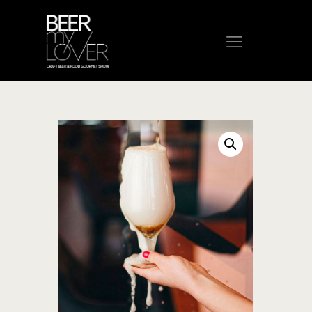
HOME
CHI SIAMO
PROGRAMMA
VISITA
ESPONI
PROTAGONISTI
ELENCO ESPOSITORI
NEWS
CONTATTI
ACQUISTA BIGLIETTO