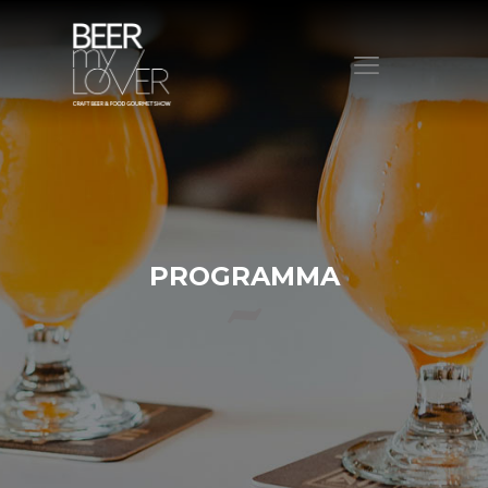
HOME
CHI SIAMO
PROGRAMMA
VISITA
PROGRAMMA
ESPONI
PROTAGONISTI
ELENCO ESPOSITORI
NEWS
CONTATTI
ACQUISTA BIGLIETTO