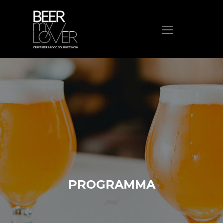
HOME
CHI SIAMO
PROGRAMMA
VISITA
ESPONI
PROTAGONISTI
ELENCO ESPOSITORI
NEWS
PROGRAMMA
CONTATTI
ACQUISTA BIGLIETTO