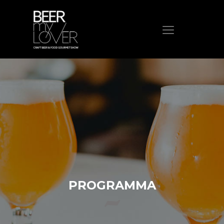
HOME
CHI SIAMO
PROGRAMMA
VISITA
ESPONI
PROTAGONISTI
ELENCO ESPOSITORI
NEWS
PROGRAMMA
CONTATTI
ACQUISTA BIGLIETTO