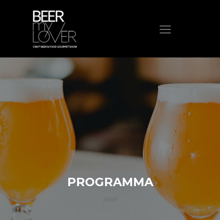
HOME
CHI SIAMO
PROGRAMMA
VISITA
ESPONI
PROTAGONISTI
ELENCO ESPOSITORI
NEWS
PROGRAMMA
CONTATTI
ACQUISTA BIGLIETTO