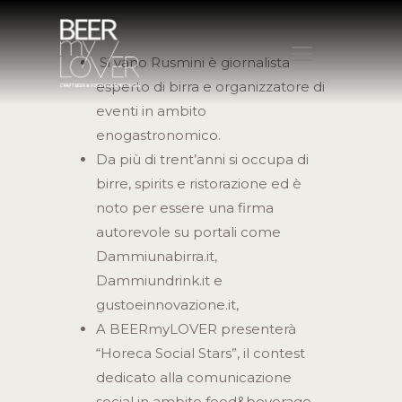
Silvano Rusmini è giornalista
esperto di birra e organizzatore di
eventi in ambito
HOME
enogastronomico.
CHI SIAMO
Da più di trent’anni si occupa di
PROGRAMMA
birre, spirits e ristorazione ed è
noto per essere una firma
VISITA
autorevole su portali come
ESPONI
Dammiunabirra.it,
PROTAGONISTI
Dammiundrink.it e
ELENCO ESPOSITORI
gustoeinnovazione.it,
NEWS
A BEERmyLOVER presenterà
CONTATTI
“Horeca Social Stars”, il contest
ACQUISTA BIGLIETTO
dedicato alla comunicazione
social in ambito food&beverage.