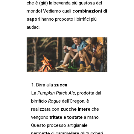
che è (già) la bevanda più gustosa del
mondo! Vediamo quali
combinazioni di
sapori
hanno proposto i birrifici più
audaci.
1. Birra alla
zucca
La
Pumpkin Patch Ale
, prodotta dal
birrificio
Rogue
dell’Oregon, è
realizzata con
zucche intere
che
vengono
tritate e tostate
a mano.
Questo processo artigianale
permette di caramellare gli zuccheri