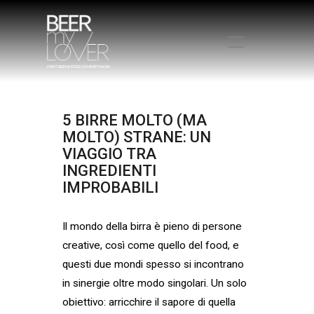
HOME
5
BIRRE
MOLTO
(MA
CHI SIAMO
MOLTO)
STRANE:
UN
PROGRAMMA
VIAGGIO
TRA
VISITA
INGREDIENTI
ESPONI
IMPROBABILI
PROTAGONISTI
ELENCO ESPOSITORI
Il mondo della birra è pieno di persone
NEWS
creative, così come quello del food, e
CONTATTI
questi due mondi spesso si incontrano
in sinergie oltre modo singolari. Un solo
ACQUISTA BIGLIETTO
obiettivo: arricchire il sapore di quella