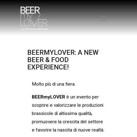
HOME
BEERMYLOVER:
A
NEW
CHI SIAMO
BEER
&
FOOD
PROGRAMMA
EXPERIENCE!
VISITA
ESPONI
Molto più di una fiera.
PROTAGONISTI
BEERmyLOVER
è un evento per
ELENCO ESPOSITORI
scoprire e valorizzare le produzioni
NEWS
brassicole di altissima qualità,
CONTATTI
promuovere la crescita del settore
ACQUISTA BIGLIETTO
e favorire la nascita di nuove realtà.