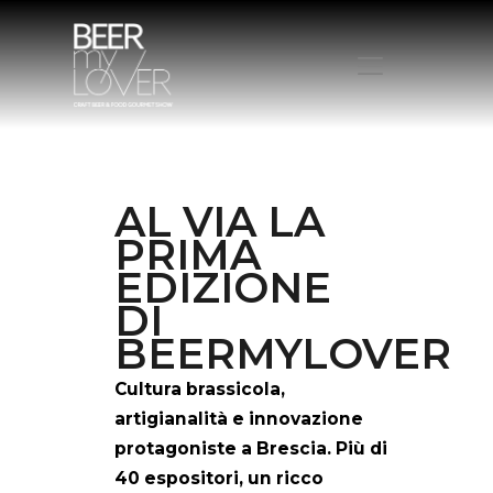
HOME
CHI SIAMO
AL
VIA
LA
PROGRAMMA
PRIMA
VISITA
EDIZIONE
ESPONI
DI
PROTAGONISTI
BEERMYLOVER
ELENCO ESPOSITORI
NEWS
Cultura brassicola,
CONTATTI
artigianalità e innovazione
ACQUISTA BIGLIETTO
protagoniste a Brescia.
Più di
40 espositori, un ricco