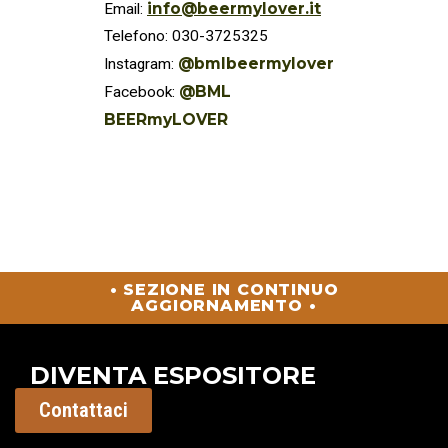
info@beermylover.it
Email:
Telefono: 030-3725325
@bmlbeermylover
Instagram:
@BML
Facebook:
BEERmyLOVER
• SEZIONE IN CONTINUO
AGGIORNAMENTO •
DIVENTA ESPOSITORE
Contattaci