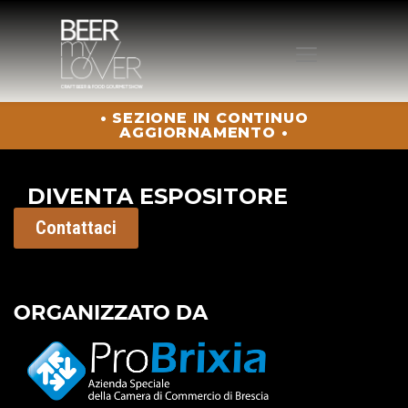
• SEZIONE IN CONTINUO
HOME
AGGIORNAMENTO •
CHI SIAMO
PROGRAMMA
DIVENTA ESPOSITORE
VISITA
Contattaci
ESPONI
PROTAGONISTI
ELENCO ESPOSITORI
ORGANIZZATO DA
NEWS
CONTATTI
ACQUISTA BIGLIETTO