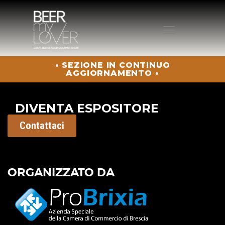
• SEZIONE IN CONTINUO
HOME
AGGIORNAMENTO •
CHI SIAMO
PROGRAMMA
DIVENTA ESPOSITORE
VISITA
Contattaci
ESPONI
PROTAGONISTI
ELENCO ESPOSITORI
ORGANIZZATO DA
NEWS
CONTATTI
ACQUISTA BIGLIETTO