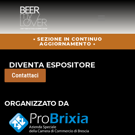
• SEZIONE IN CONTINUO
HOME
AGGIORNAMENTO •
CHI SIAMO
PROGRAMMA
DIVENTA ESPOSITORE
VISITA
Contattaci
ESPONI
PROTAGONISTI
ELENCO ESPOSITORI
ORGANIZZATO DA
NEWS
CONTATTI
ACQUISTA BIGLIETTO