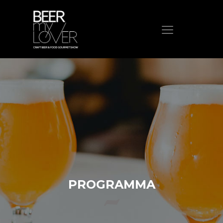
HOME
CHI SIAMO
PROGRAMMA
VISITA
ESPONI
PROTAGONISTI
ELENCO ESPOSITORI
NEWS
PROGRAMMA
CONTATTI
ACQUISTA BIGLIETTO