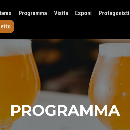
HOME
Siamo
Programma
Visita
Esponi
Protagonisti
CHI SIAMO
PROGRAMMA
ietto
VISITA
ESPONI
PROTAGONISTI
ELENCO ESPOSITORI
NEWS
CONTATTI
ACQUISTA BIGLIETTO
PROGRAMMA