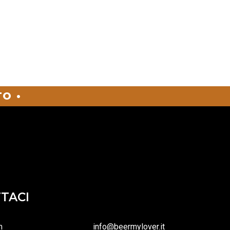
O •
TACI
m
info@beermylover.it