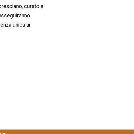
bresciano, curato e
susseguiranno
ienza unica ai