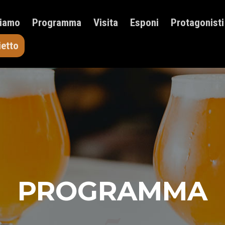
HOME
Siamo
Programma
Visita
Esponi
Protagonisti
CHI SIAMO
PROGRAMMA
ietto
VISITA
ESPONI
PROTAGONISTI
ELENCO ESPOSITORI
NEWS
CONTATTI
ACQUISTA BIGLIETTO
PROGRAMMA