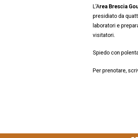
L’A
rea Brescia Go
presidiato da quat
laboratori e prepara
visitatori.
Spiedo con polenta
Per prenotare, sc