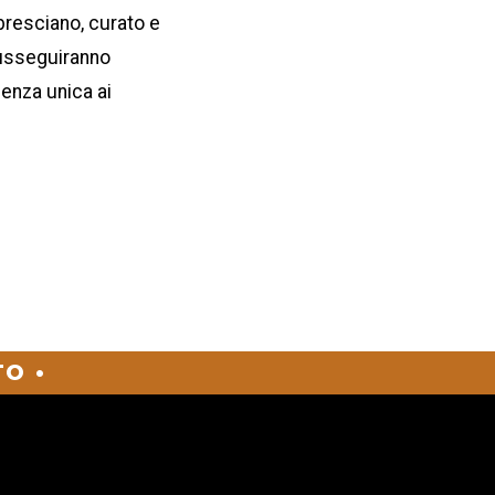
bresciano, curato e
susseguiranno
ienza unica ai
O •