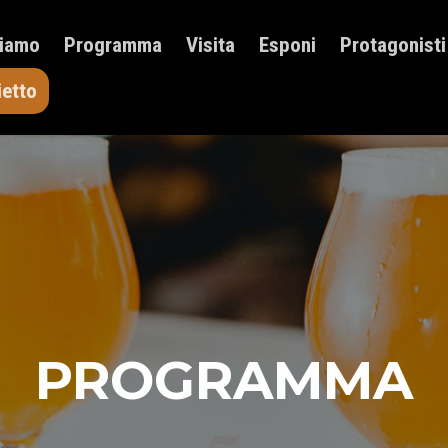
HOME
Siamo
Programma
Visita
Esponi
Protagonisti
CHI SIAMO
PROGRAMMA
ietto
VISITA
ESPONI
PROTAGONISTI
ELENCO ESPOSITORI
NEWS
CONTATTI
ACQUISTA BIGLIETTO
PROGRAMMA