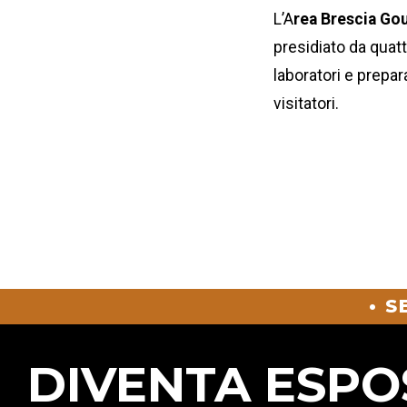
L’A
rea Brescia Go
presidiato da quat
laboratori e prepara
visitatori.
• 
DIVENTA ESPO