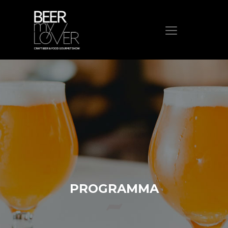
HOME
CHI SIAMO
PROGRAMMA
VISITA
ESPONI
PROTAGONISTI
ELENCO ESPOSITORI
NEWS
PROGRAMMA
CONTATTI
ACQUISTA BIGLIETTO