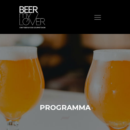
HOME
CHI SIAMO
PROGRAMMA
VISITA
ESPONI
PROTAGONISTI
ELENCO ESPOSITORI
NEWS
PROGRAMMA
CONTATTI
ACQUISTA BIGLIETTO