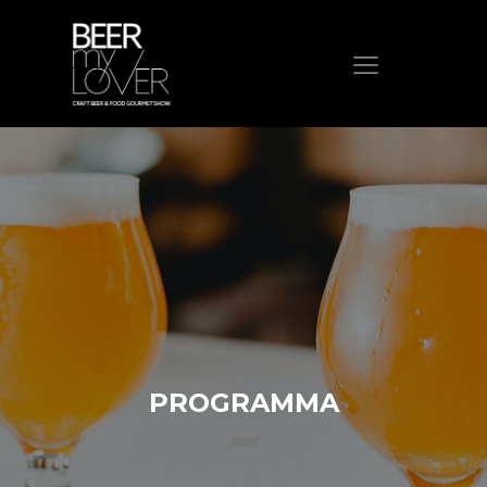
HOME
CHI SIAMO
PROGRAMMA
VISITA
ESPONI
PROTAGONISTI
ELENCO ESPOSITORI
NEWS
PROGRAMMA
CONTATTI
ACQUISTA BIGLIETTO