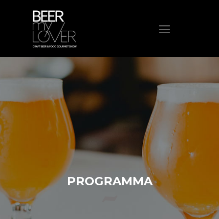
HOME
CHI SIAMO
PROGRAMMA
VISITA
ESPONI
PROTAGONISTI
ELENCO ESPOSITORI
NEWS
PROGRAMMA
CONTATTI
ACQUISTA BIGLIETTO